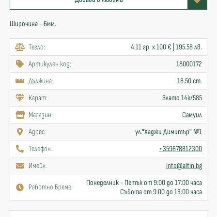
Широчина - 6мм.
Тегло:
4.11 гр. x 100 € | 195.58 лв.
Артикулен код:
18000172
Дължина:
18.50 cm.
Карат:
Злато 14к/585
Mагазин:
Самуил
Адрес:
ул."Хаджи Димитър" №1
Телефон:
+359878812300
Имейл:
info@altin.bg
Понеделник - Петък от 9:00 до 17:00 часа
Работно време:
Събота от 9:00 до 13:00 часа