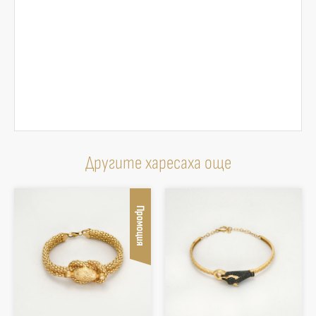
Другите харесаха още
Промоция