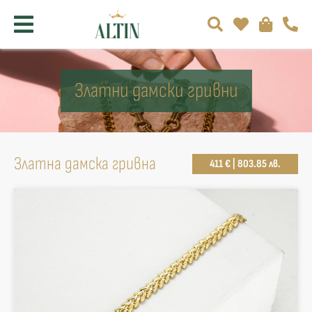
Златни дамски гривни
Златна дамска гривна
411 € | 803.85 лв.