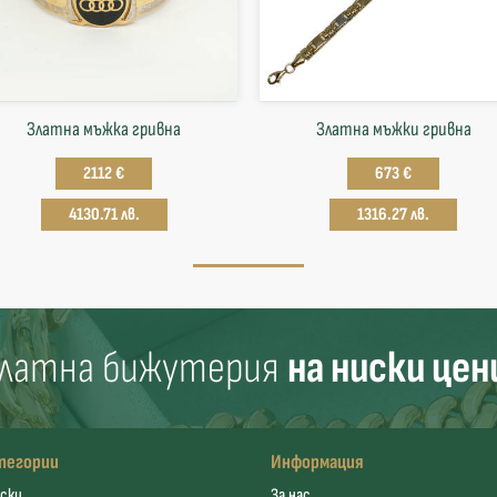
Златна мъжка гривна
Златна мъжки гривна
2112 €
673 €
4130.71 лв.
1316.27 лв.
латна бижутерия
на ниски цен
тегории
Информация
ски
За нас