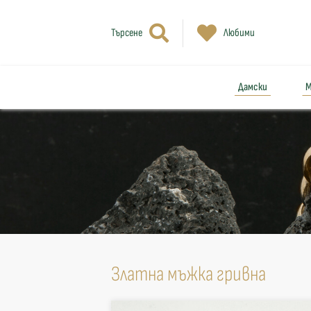
Търсене
Любими
Дамски
М
Златна мъжка гривна