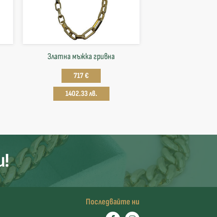
Златна мъжка гривна
717 €
1402.33 лв.
и!
Последвайте ни