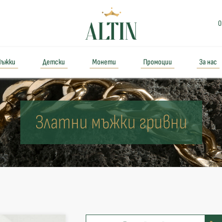
0
ъжки
Детски
Монети
Промоции
За нас
Златни мъжки гривни