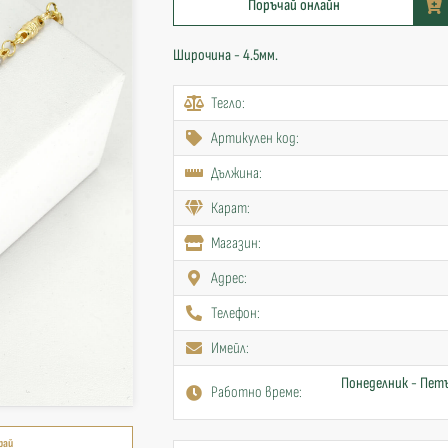
Поръчай онлайн
Широчина - 4.5мм.
Тегло:
Артикулен код:
Дължина:
Карат:
Mагазин:
Адрес:
Телефон:
Имейл:
Понеделник - Петъ
Работно време:
рай