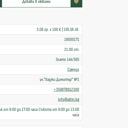
Добави в любими
3.08 гр. x 100 € | 195.58 лв.
18000171
21.00 cm.
Злато 14к/585
Самуил
ул."Хаджи Димитър" №1
+359878812300
info@altin.bg
к от 9:00 до 17:00 часа Събота от 9:00 до 13:00
часа