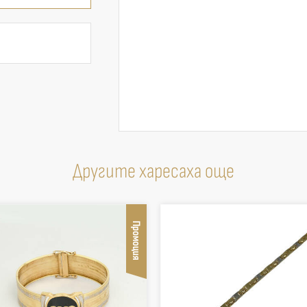
Другите харесаха още
Промоция