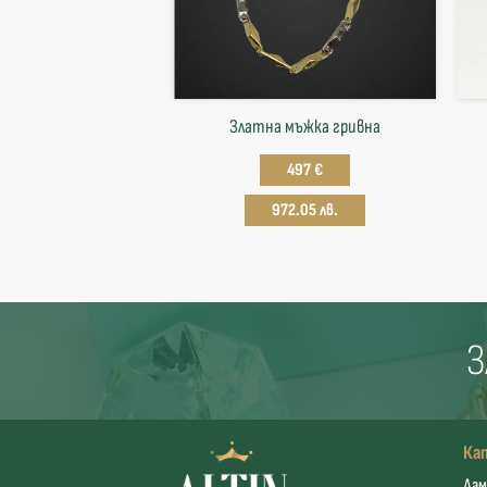
Златна мъжка гривна
497 €
972.05 лв.
З
Ка
Дам