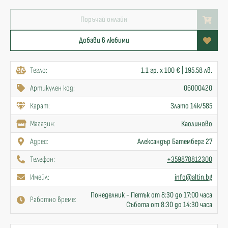
Поръчай онлайн
Добави в любими
Тегло:
1.1 гр. x 100 € | 195.58 лв.
Артикулен код:
06000420
Карат:
Злато 14к/585
Mагазин:
Каолиново
Адрес:
Александър Батемберг 27
Телефон:
+359878812300
Имейл:
info@altin.bg
Понеделник - Петък от 8:30 до 17:00 часа
Работно време:
Събота от 8:30 до 14:30 часа