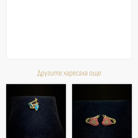
Другите харесаха още