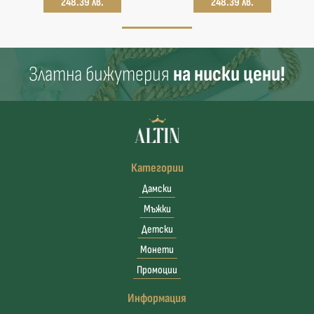
248.39 лв.
248.39 лв.
Златна бижутерия
на ниски цени!
Категории
Дамски
Мъжки
Детски
Монети
Промоции
Информация