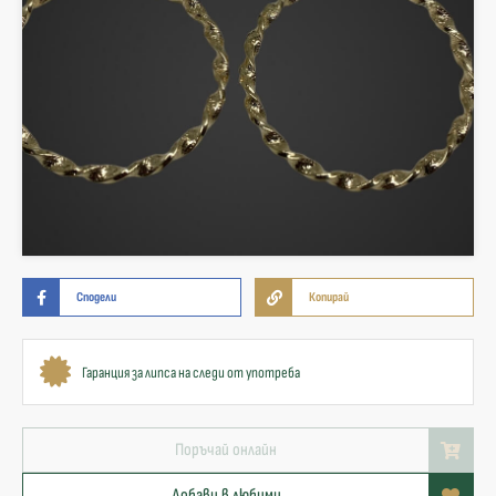
Сподели
Копирай
Гаранция за липса на следи от употреба
Поръчай онлайн
Добави в любими