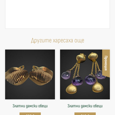
Другите харесаха още
Промоция
Златни дамски обеци
Златни дамски обеци