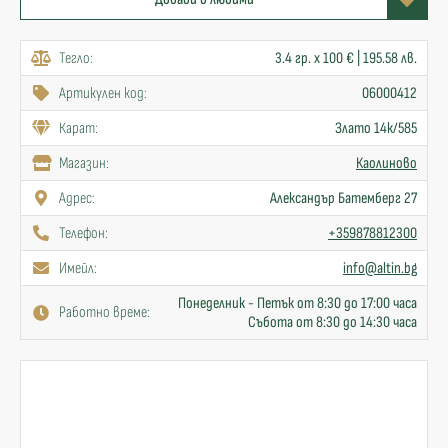
Тегло:
3.4 гр. x 100 € | 195.58 лв.
Артикулен код:
06000412
Карат:
Злато 14к/585
Mагазин:
Каолиново
Адрес:
Александър Батемберг 27
Телефон:
+359878812300
Имейл:
info@altin.bg
Понеделник - Петък от 8:30 до 17:00 часа
Работно време:
Събота от 8:30 до 14:30 часа