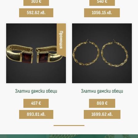
303 €
540 €
592.62 лв.
1056.15 лв.
Промоция
Златни дамски обеци
Златни дамски обеци
457 €
869 €
893.81 лв.
1699.62 лв.