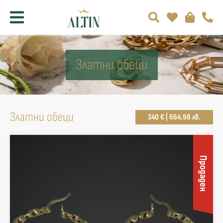
Златни обеци
Златни обеци
340 € | 664.98 лв.
Продаден