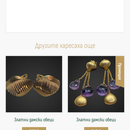
Другите харесаха още
Промоция
Златни дамски обеци
Златни дамски обеци