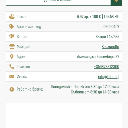
Тегло:
6.97 гр. x 100 € | 195.58 лв.
Артикулен код:
06000407
Карат:
Злато 14к/585
Mагазин:
Каолиново
Адрес:
Александър Батемберг 27
Телефон:
+359878812300
Имейл:
info@altin.bg
Понеделник - Петък от 8:30 до 17:00 часа
Работно време:
Събота от 8:30 до 14:30 часа