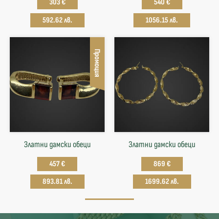
303 €
540 €
592.62 лв.
1056.15 лв.
Промоция
Златни дамски обеци
Златни дамски обеци
457 €
869 €
893.81 лв.
1699.62 лв.