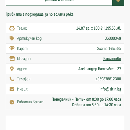
Гривната е подходяща за по голяма ръка
Тегло:
14.87 гр. x 100 € | 195.58 лв.
Артикулен код:
06000349
Карат:
Злато 14к/585
Mагазин:
Каолиново
Адрес:
Александър Батемберг 27
Телефон:
+359878812300
Имейл:
info@altin.bg
Понеделник - Петък от 8:30 до 17:00 часа
Работно време:
Събота от 8:30 до 14:30 часа