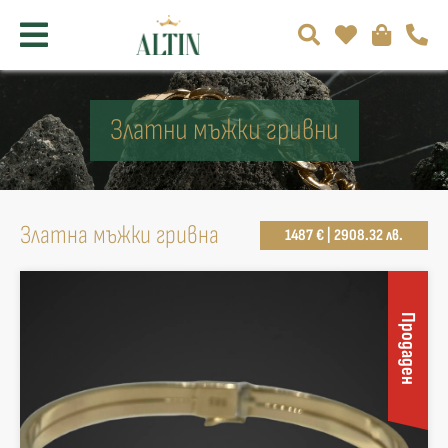
Златни мъжки гривни
Златна мъжки гривна
1487 € | 2908.32 лв.
Продаден