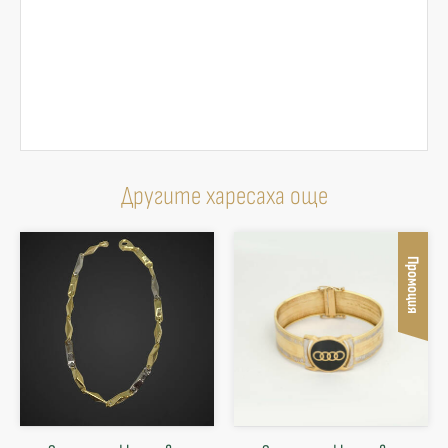
Другите харесаха още
Промоция