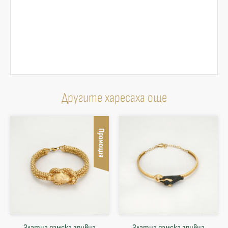
Другите харесаха още
Промоция
Златна дамска гривна
Златна дамска гривна