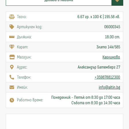
Тегло:
6.67 гр. x 100 € | 195.58 лв.
Артикулен код:
06000345
Дължина:
18.00 cm.
Карат:
Злато 14к/585
Mагазин:
Каолиново
Адрес:
Александър Батемберг 27
Телефон:
+359878812300
Имейл:
info@altin.bg
Понеделник - Петък от 8:30 до 17:00 часа
Работно време:
Събота от 8:30 до 14:30 часа