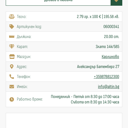
Тегло:
2.79 гр. x 100 € | 195.58 лв.
Артикулен код:
06000341
Дължина:
20.00 cm.
Карат:
Злато 14к/585
Mагазин:
Каолиново
Адрес:
Александър Батемберг 27
Телефон:
+359878812300
Имейл:
info@altin.bg
Понеделник - Петък от 8:30 до 17:00 часа
Работно време:
Събота от 8:30 до 14:30 часа