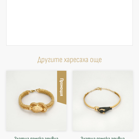
Другите харесаха още
Промоция
Златна дамска гривна
Златна дамска гривна