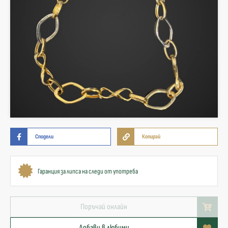
Сподели
Копирай
Гаранция за липса на следи от употреба
Поръчай онлайн
Добави в любими