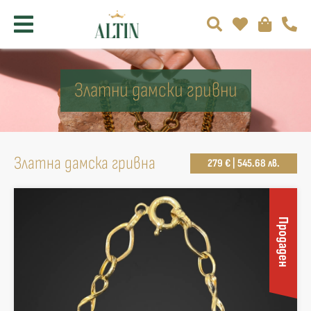
Златни дамски гривни
Златна дамска гривна
279 € | 545.68 лв.
Продаден