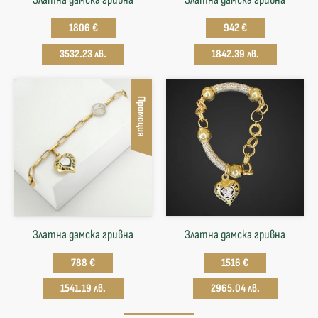
1806 €
942 €
3532.23 лв.
1842.39 лв.
Промоция
Златна дамска гривна
Златна дамска гривна
788 €
1516 €
1541.19 лв.
2965.04 лв.