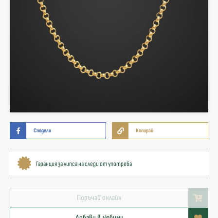
Сподели
Копирай
Гаранция за липса на следи от употреба
Поръчай онлайн
Добави в любими