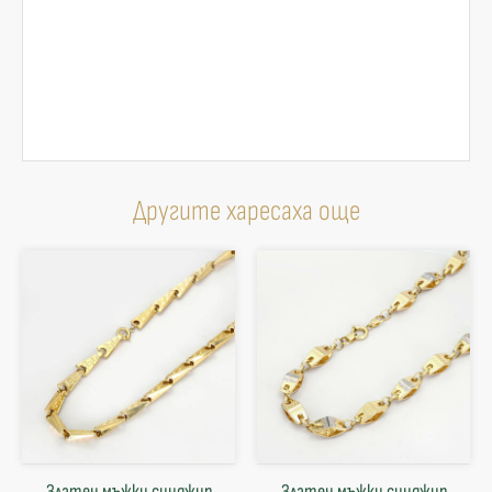
Другите харесаха още
Златен мъжки синджир
Златен мъжки синджир