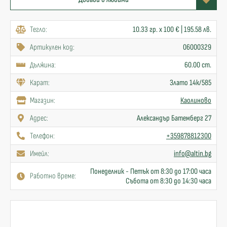
Тегло:
10.33 гр. x 100 € | 195.58 лв.
Артикулен код:
06000329
Дължина:
60.00 cm.
Карат:
Злато 14к/585
Mагазин:
Каолиново
Адрес:
Александър Батемберг 27
Телефон:
+359878812300
Имейл:
info@altin.bg
Понеделник - Петък от 8:30 до 17:00 часа
Работно време:
Събота от 8:30 до 14:30 часа