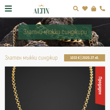
Златни мъжки синджири
Златен мъжки синджир
1033 € | 2020.37 лв.
Продаден