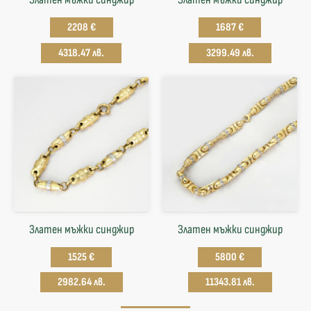
2208 €
1687 €
4318.47 лв.
3299.49 лв.
Златен мъжки синджир
Златен мъжки синджир
1525 €
5800 €
2982.64 лв.
11343.81 лв.