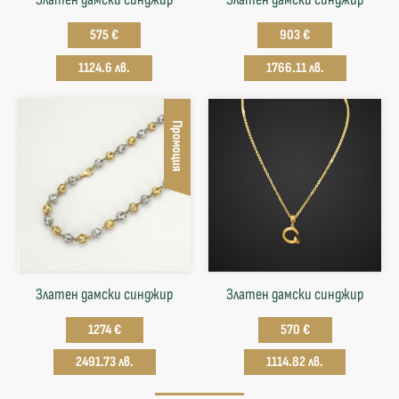
575 €
903 €
1124.6 лв.
1766.11 лв.
Промоция
Златен дамски синджир
Златен дамски синджир
1274 €
570 €
2491.73 лв.
1114.82 лв.