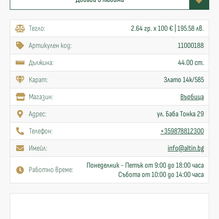
Тегло:
2.64 гр. x 100 € | 195.58 лв.
Артикулен код:
11000188
Дължина:
44.00 cm.
Карат:
Злато 14к/585
Mагазин:
Върбица
Адрес:
ул. Баба Тонка 29
Телефон:
+359878812300
Имейл:
info@altin.bg
Понеделник - Петък от 9:00 до 18:00 часа
Работно време:
Събота от 10:00 до 14:00 часа