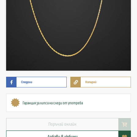
Сподели
Копирай
Гаранция за липса на следи от употреба
Поръчай онлайн
Добави в любими