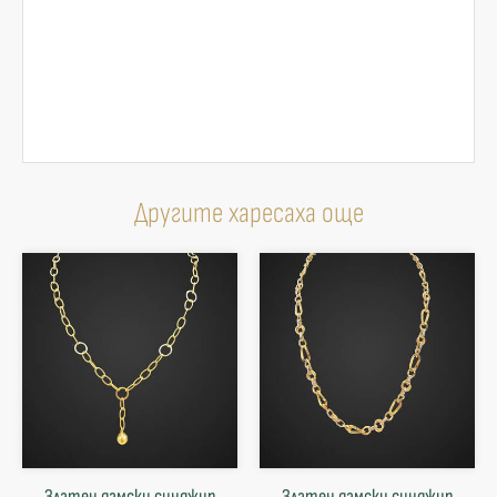
Другите харесаха още
Златен дамски синджир
Златен дамски синджир