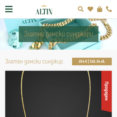
Златни дамски синджири
Златен дамски синджир
264 € | 516.34 лв.
Продаден