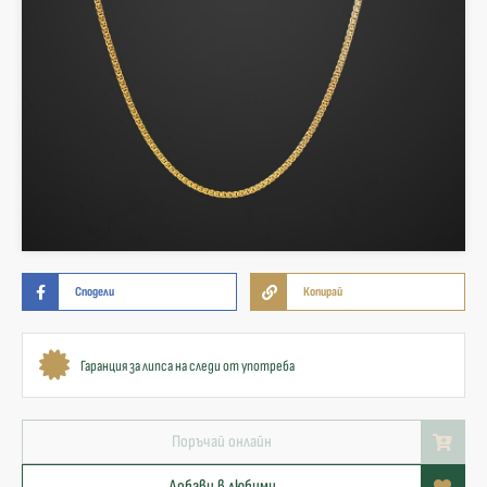
Сподели
Копирай
Гаранция за липса на следи от употреба
Поръчай онлайн
Добави в любими