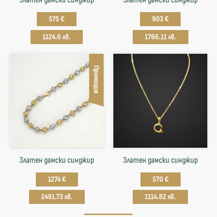
575 €
903 €
1124.6 лв.
1766.11 лв.
Промоция
Златен дамски синджир
Златен дамски синджир
1274 €
570 €
2491.73 лв.
1114.82 лв.