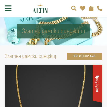
Златни дамски синджири
Златен дамски синджир
308 € | 602.4 лв.
Продаден