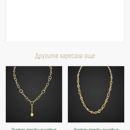
Другите харесаха още
Златен дамски синджир
Златен дамски синджир