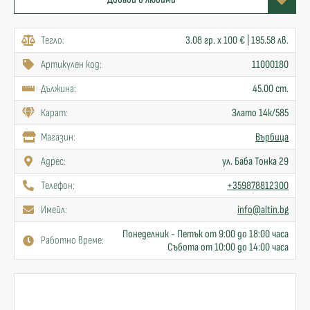
Тегло:
3.08 гр. x 100 € | 195.58 лв.
Артикулен код:
11000180
Дължина:
45.00 cm.
Карат:
Злато 14к/585
Mагазин:
Върбица
Адрес:
ул. Баба Тонка 29
Телефон:
+359878812300
Имейл:
info@altin.bg
Понеделник - Петък от 9:00 до 18:00 часа
Работно време:
Събота от 10:00 до 14:00 часа