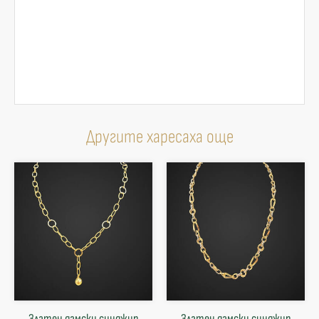
Другите харесаха още
Златен дамски синджир
Златен дамски синджир