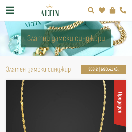
Златни дамски синджири
Златен дамски синджир
353 € | 690.41 лв.
Продаден