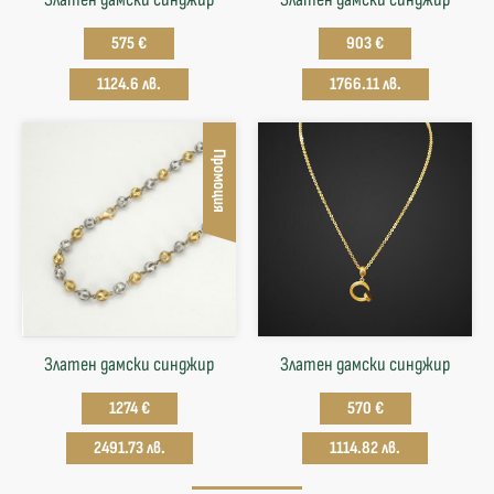
575 €
903 €
1124.6 лв.
1766.11 лв.
Промоция
Златен дамски синджир
Златен дамски синджир
1274 €
570 €
2491.73 лв.
1114.82 лв.