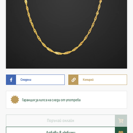
Сподели
Копирай
Гаранция за липса на следи от употреба
Поръчай онлайн
Добави в любими