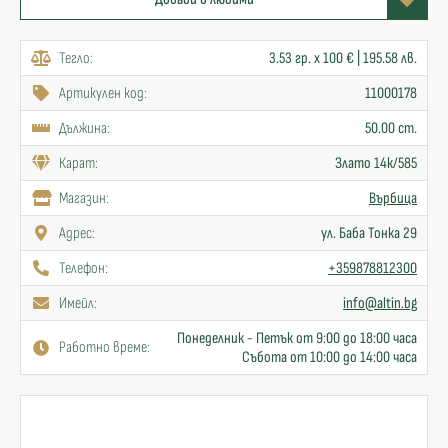
Тегло:
3.53 гр. x 100 € | 195.58 лв.
Артикулен код:
11000178
Дължина:
50.00 cm.
Карат:
Злато 14к/585
Mагазин:
Върбица
Адрес:
ул. Баба Тонка 29
Телефон:
+359878812300
Имейл:
info@altin.bg
Понеделник - Петък от 9:00 до 18:00 часа
Работно време:
Събота от 10:00 до 14:00 часа