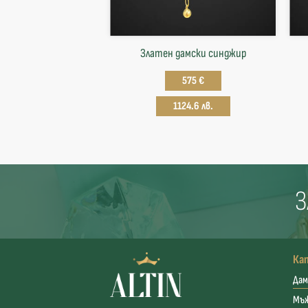
Златен дамски синджир
575 €
1124.6 лв.
З
Ка
Дам
Мъ