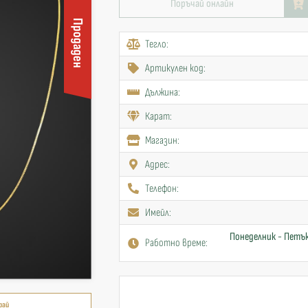
Поръчай онлайн
Продаден
Тегло:
Артикулен код:
Дължина:
Карат:
Mагазин:
Адрес:
Телефон:
Имейл:
Понеделник - Петък
Работно време:
рай