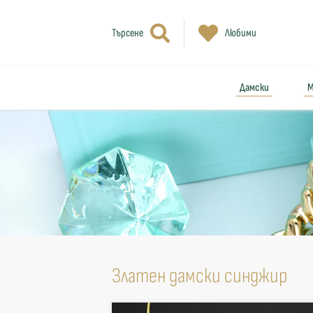
Търсене
Любими
Дамски
М
Златен дамски синджир