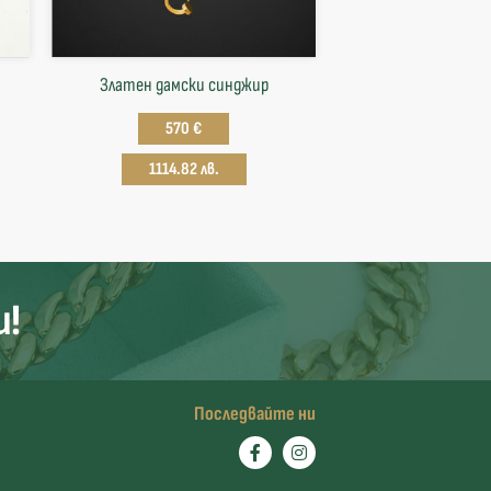
Златен дамски синджир
570 €
1114.82 лв.
и!
Последвайте ни