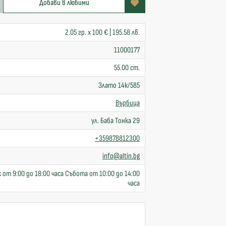
Добави в любими
2.05 гр. x 100 € | 195.58 лв.
11000177
55.00 cm.
Злато 14к/585
Върбица
ул. Баба Тонка 29
+359878812300
info@altin.bg
 от 9:00 до 18:00 часа Събота от 10:00 до 14:00
часа