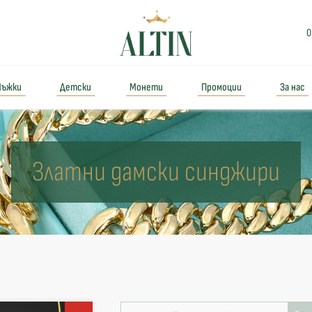
0
ъжки
Детски
Монети
Промоции
За нас
Златни дамски синджири