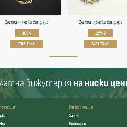
Златен дамски синджир
Златен дамски синджир
903 €
1274 €
1766.11 лв.
2491.73 лв.
латна бижутерия
на ниски цен
тегории
Информация
ски
За нас
жки
Контакти