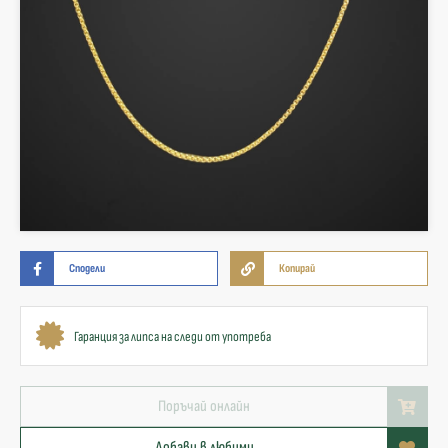
Сподели
Копирай
Гаранция за липса на следи от употреба
Поръчай онлайн
Добави в любими