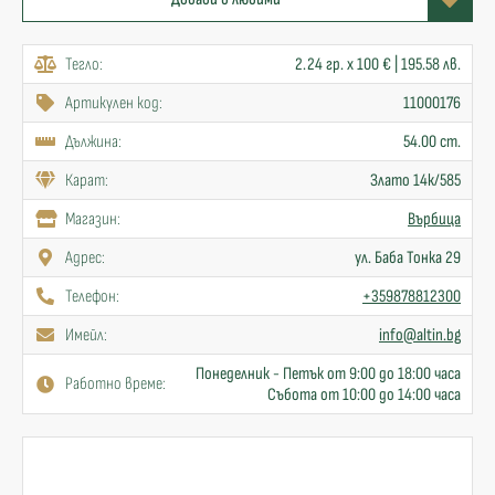
Тегло:
2.24 гр. x 100 € | 195.58 лв.
Артикулен код:
11000176
Дължина:
54.00 cm.
Карат:
Злато 14к/585
Mагазин:
Върбица
Адрес:
ул. Баба Тонка 29
Телефон:
+359878812300
Имейл:
info@altin.bg
Понеделник - Петък от 9:00 до 18:00 часа
Работно време:
Събота от 10:00 до 14:00 часа