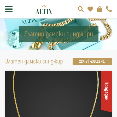
Златни дамски синджири
Златен дамски синджир
224 € | 438.11 лв.
Продаден