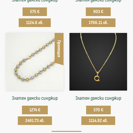
575 €
903 €
1124.6 лв.
1766.11 лв.
Промоция
Златен дамски синджир
Златен дамски синджир
1274 €
570 €
2491.73 лв.
1114.82 лв.