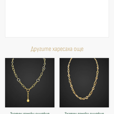
Другите харесаха още
Златен дамски синджир
Златен дамски синджир