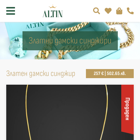
Златни дамски синджири
Златен дамски синджир
257 € | 502.65 лв.
Продаден