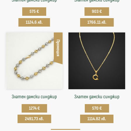
575 €
903 €
1124.6 лв.
1766.11 лв.
Промоция
Златен дамски синджир
Златен дамски синджир
1274 €
570 €
2491.73 лв.
1114.82 лв.