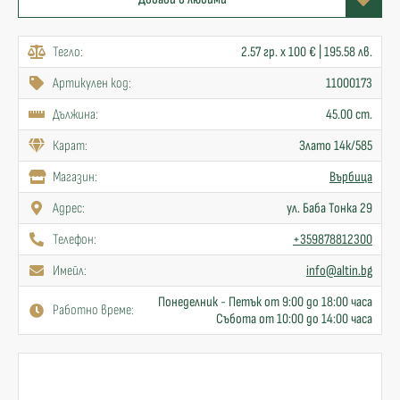
Тегло:
2.57 гр. x 100 € | 195.58 лв.
Артикулен код:
11000173
Дължина:
45.00 cm.
Карат:
Злато 14к/585
Mагазин:
Върбица
Адрес:
ул. Баба Тонка 29
Телефон:
+359878812300
Имейл:
info@altin.bg
Понеделник - Петък от 9:00 до 18:00 часа
Работно време:
Събота от 10:00 до 14:00 часа