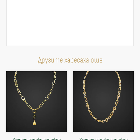
Другите харесаха още
Златен дамски синджир
Златен дамски синджир