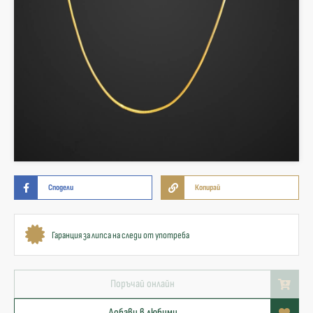
Сподели
Копирай
Гаранция за липса на следи от употреба
Поръчай онлайн
Добави в любими