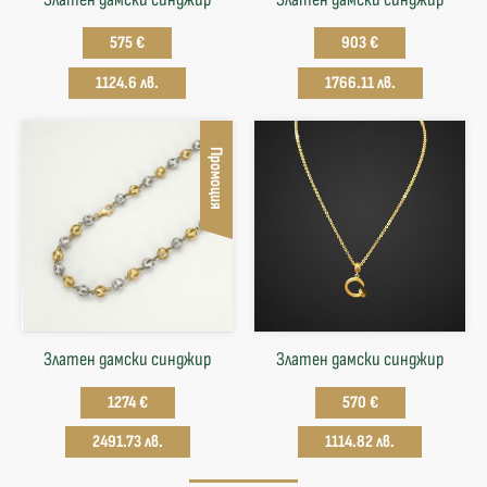
575 €
903 €
1124.6 лв.
1766.11 лв.
Промоция
Златен дамски синджир
Златен дамски синджир
1274 €
570 €
2491.73 лв.
1114.82 лв.