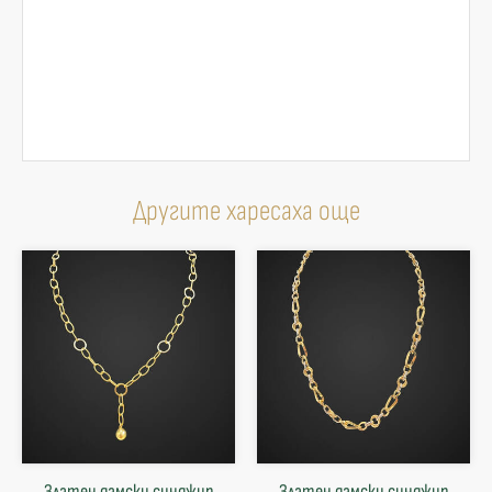
Другите харесаха още
Златен дамски синджир
Златен дамски синджир