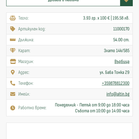
Тегло:
3.93 гр. x 100 € | 195.58 лв.
Артикулен код:
11000170
Дължина:
54.00 cm.
Карат:
Злато 14к/585
Mагазин:
Върбица
Адрес:
ул. Баба Тонка 29
Телефон:
+359878812300
Имейл:
info@altin.bg
Понеделник - Петък от 9:00 до 18:00 часа
Работно време:
Събота от 10:00 до 14:00 часа