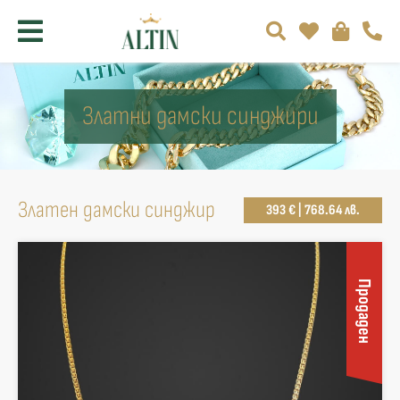
Златни дамски синджири
Златен дамски синджир
393 € | 768.64 лв.
Продаден