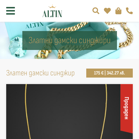
Златни дамски синджири
Златен дамски синджир
175 € | 342.27 лв.
Продаден