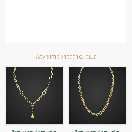
Другите харесаха още
Златен дамски синджир
Златен дамски синджир