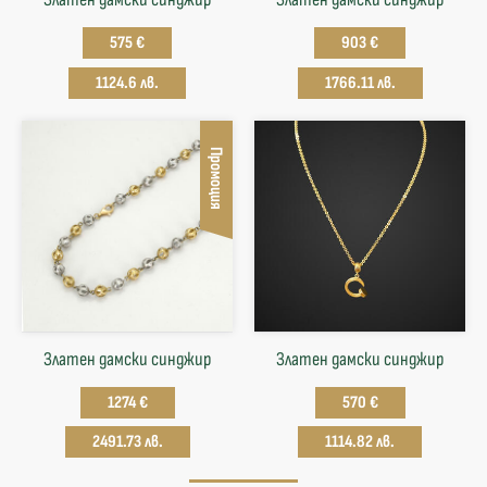
575 €
903 €
1124.6 лв.
1766.11 лв.
Промоция
Златен дамски синджир
Златен дамски синджир
1274 €
570 €
2491.73 лв.
1114.82 лв.