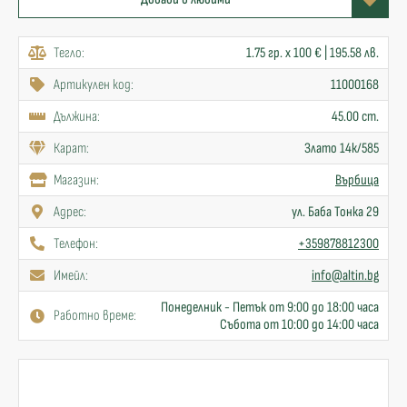
Тегло:
1.75 гр. x 100 € | 195.58 лв.
Артикулен код:
11000168
Дължина:
45.00 cm.
Карат:
Злато 14к/585
Mагазин:
Върбица
Адрес:
ул. Баба Тонка 29
Телефон:
+359878812300
Имейл:
info@altin.bg
Понеделник - Петък от 9:00 до 18:00 часа
Работно време:
Събота от 10:00 до 14:00 часа