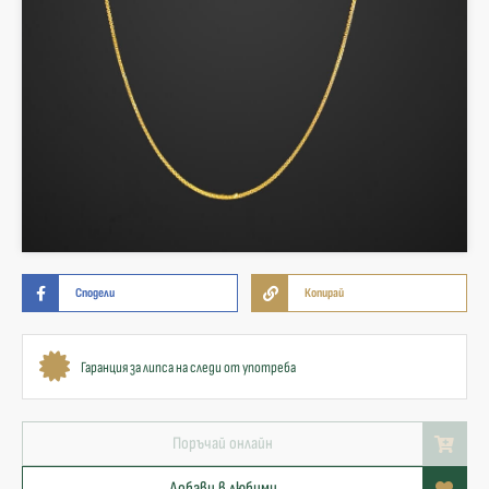
Сподели
Копирай
Гаранция за липса на следи от употреба
Поръчай онлайн
Добави в любими