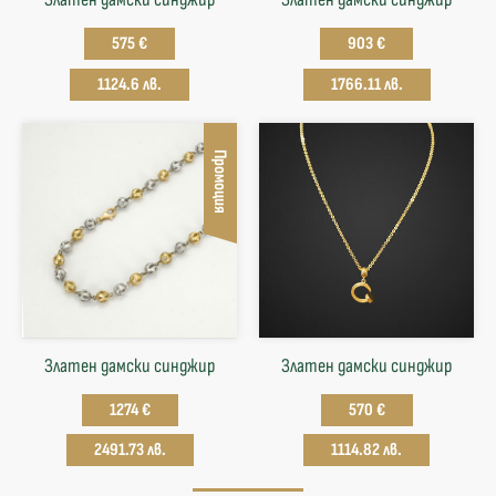
575 €
903 €
1124.6 лв.
1766.11 лв.
Промоция
Златен дамски синджир
Златен дамски синджир
1274 €
570 €
2491.73 лв.
1114.82 лв.