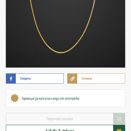
Сподели
Копирай
Гаранция за липса на следи от употреба
Поръчай онлайн
Добави в любими