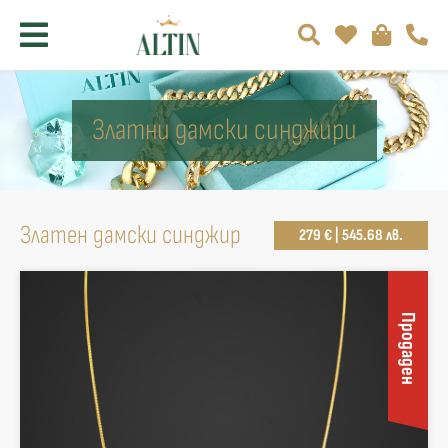
Златни дамски синджири
Златен дамски синджир
279 € | 545.68 лв.
Продаден