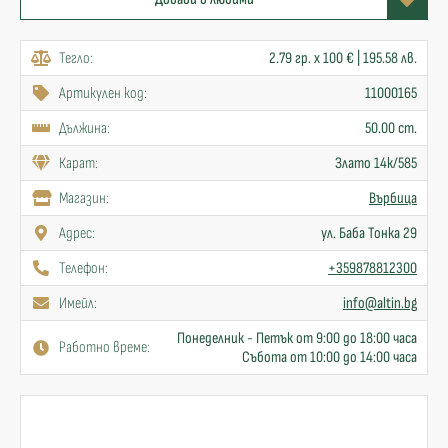
Тегло:
2.79 гр. x 100 € | 195.58 лв.
Артикулен код:
11000165
Дължина:
50.00 cm.
Карат:
Злато 14к/585
Mагазин:
Върбица
Адрес:
ул. Баба Тонка 29
Телефон:
+359878812300
Имейл:
info@altin.bg
Понеделник - Петък от 9:00 до 18:00 часа
Работно време:
Събота от 10:00 до 14:00 часа