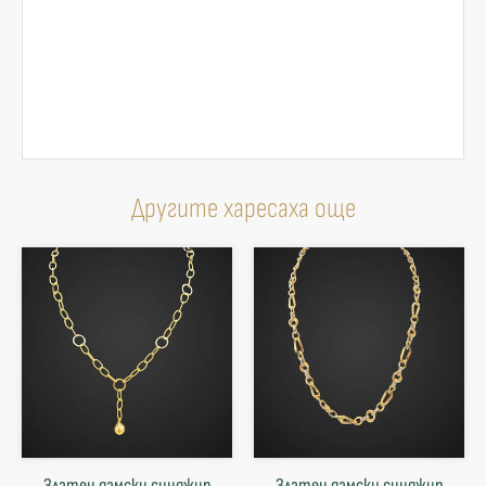
Другите харесаха още
Златен дамски синджир
Златен дамски синджир