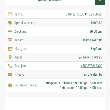
Тегло:
3.66 гр. x 100 € | 195.58 лв.
Артикулен код:
11000162
Дължина:
46.00 cm.
Карат:
Злато 14к/585
Mагазин:
Върбица
Адрес:
ул. Баба Тонка 29
Телефон:
+359878812300
Имейл:
info@altin.bg
Понеделник - Петък от 9:00 до 18:00 часа
Работно време:
Събота от 10:00 до 14:00 часа