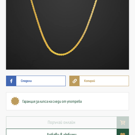
Сподели
Копирай
Гаранция за липса на следи от употреба
Поръчай онлайн
Добави в любими