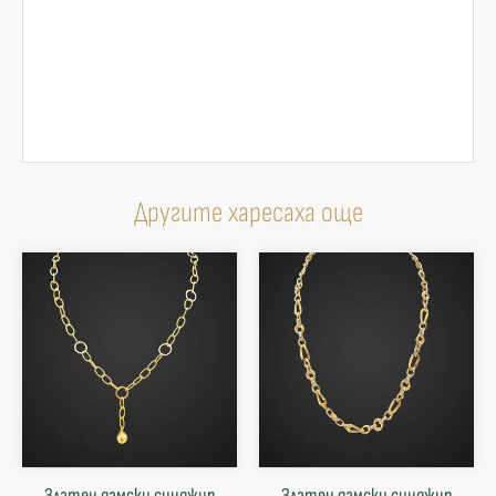
Другите харесаха още
Златен дамски синджир
Златен дамски синджир