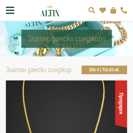
Златни дамски синджири
Златен дамски синджир
366 € | 715.83 лв.
Продаден