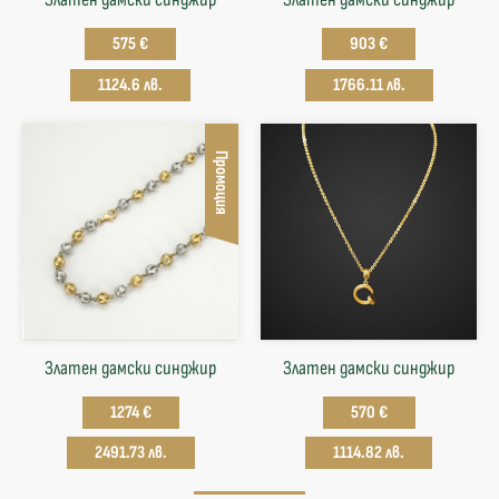
575 €
903 €
1124.6 лв.
1766.11 лв.
Промоция
Златен дамски синджир
Златен дамски синджир
1274 €
570 €
2491.73 лв.
1114.82 лв.