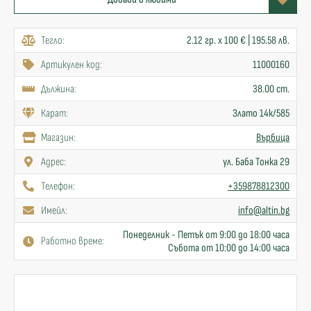
Тегло:
2.12 гр. x 100 € | 195.58 лв.
Артикулен код:
11000160
Дължина:
38.00 cm.
Карат:
Злато 14к/585
Mагазин:
Върбица
Адрес:
ул. Баба Тонка 29
Телефон:
+359878812300
Имейл:
info@altin.bg
Понеделник - Петък от 9:00 до 18:00 часа
Работно време:
Събота от 10:00 до 14:00 часа