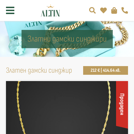
Златни дамски синджири
Златен дамски синджир
212 € | 414.64 лв.
Продаден