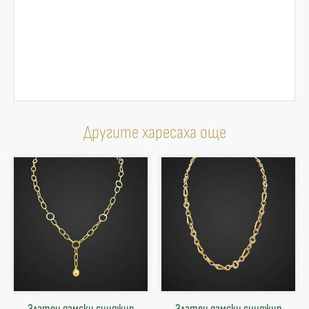
Другите харесаха още
Златен дамски синджир
Златен дамски синджир