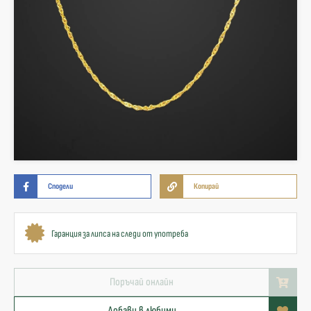
Сподели
Копирай
Гаранция за липса на следи от употреба
Поръчай онлайн
Добави в любими