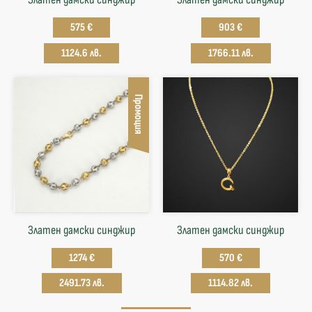
575 €
903 €
1124.6 лв.
1766.11 лв.
Промоция
Златен дамски синджир
Златен дамски синджир
1274 €
570 €
2491.73 лв.
1114.82 лв.