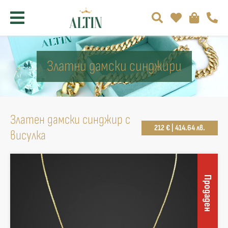
Златни дамски синджири
Златен дамски синджир с
212 € | 414.64 лв.
висулка
Продаден