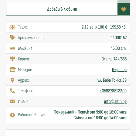
Добави в любими
Тегло:
2.12 гр. x 100 € | 195.58 лв.
Артикулен код:
11000157
Дължина:
46.00 cm.
Карат:
Злато 14к/585
Mагазин:
Върбица
Адрес:
ул. Баба Тонка 29
Телефон:
+359878812300
Имейл:
info@altin.bg
Понеделник - Петък от 9:00 до 18:00 часа
Работно време:
Събота от 10:00 до 14:00 часа