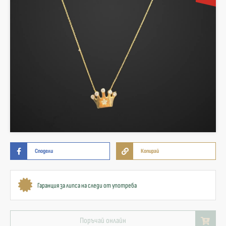
Сподели
Копирай
Гаранция за липса на следи от употреба
Поръчай онлайн