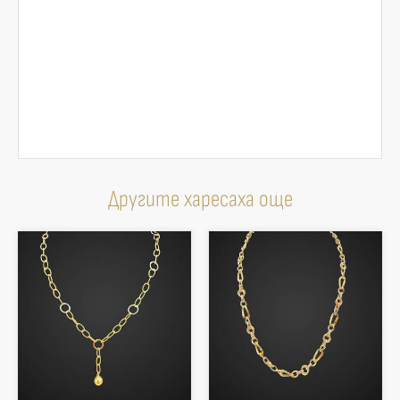
Другите харесаха още