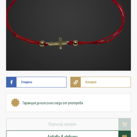
Сподели
Копирай
Гаранция за липса на следи от употреба
Поръчай онлайн
Добави в любими