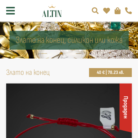
Злато на конец, силикон или кожа
Злато на конец
40 € | 78.23 лв.
Продаден