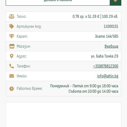
Тегло:
0.78 гр. x 51.28 € | 100.29 лв.
Артикулен код:
11000151
Карат:
Злато 14к/585
Mагазин:
Върбица
Адрес:
ул. Баба Тонка 29
Телефон:
+359878812300
Имейл:
info@altin.bg
Понеделник - Петък от 9:00 до 18:00 часа
Работно време:
Събота от 10:00 до 14:00 часа