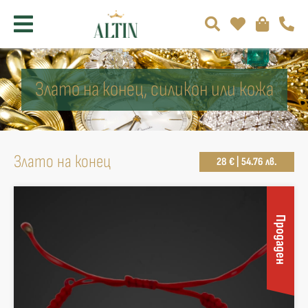
Злато на конец, силикон или кожа
Злато на конец
28 € | 54.76 лв.
Продаден