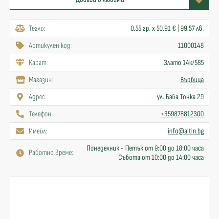
Тегло:
0.55 гр. x 50.91 € | 99.57 лв.
Артикулен код:
11000148
Карат:
Злато 14к/585
Mагазин:
Върбица
Адрес:
ул. Баба Тонка 29
Телефон:
+359878812300
Имейл:
info@altin.bg
Понеделник - Петък от 9:00 до 18:00 часа
Работно време:
Събота от 10:00 до 14:00 часа