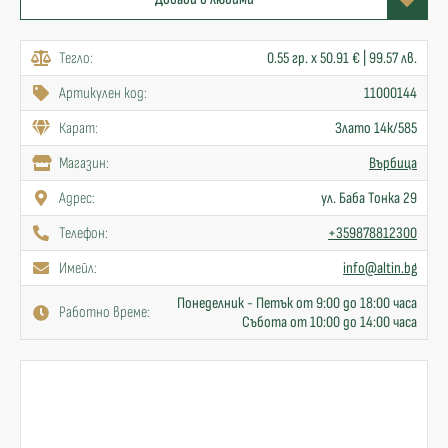
Тегло:
0.55 гр. x 50.91 € | 99.57 лв.
Артикулен код:
11000144
Карат:
Злато 14к/585
Mагазин:
Върбица
Адрес:
ул. Баба Тонка 29
Телефон:
+359878812300
Имейл:
info@altin.bg
Понеделник - Петък от 9:00 до 18:00 часа
Работно време:
Събота от 10:00 до 14:00 часа