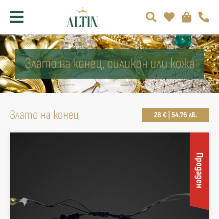
Злато на конец, силикон или кожа
Злато на конец
28 € | 54.76 лв.
Продаден