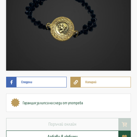
Сподели
Копирай
Гаранция за липса на следи от употреба
Поръчай онлайн
Добави в любими