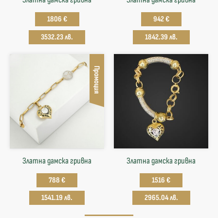
1806 €
942 €
3532.23 лв.
1842.39 лв.
Промоция
Златна дамска гривна
Златна дамска гривна
788 €
1516 €
1541.19 лв.
2965.04 лв.