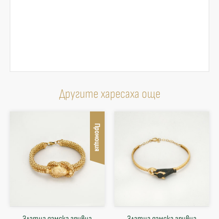
Другите харесаха още
Промоция
Златна дамска гривна
Златна дамска гривна