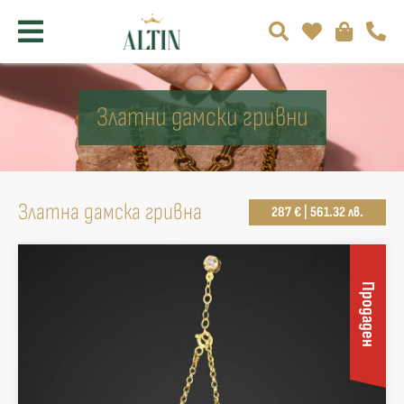
Златни дамски гривни
Златна дамска гривна
287 € | 561.32 лв.
Продаден