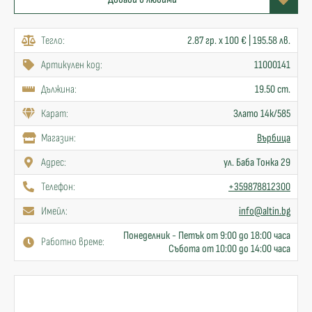
Тегло:
2.87 гр. x 100 € | 195.58 лв.
Артикулен код:
11000141
Дължина:
19.50 cm.
Карат:
Злато 14к/585
Mагазин:
Върбица
Адрес:
ул. Баба Тонка 29
Телефон:
+359878812300
Имейл:
info@altin.bg
Понеделник - Петък от 9:00 до 18:00 часа
Работно време:
Събота от 10:00 до 14:00 часа