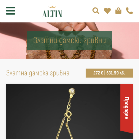
Златни дамски гривни
Златна дамска гривна
272 € | 531.99 лв.
Продаден