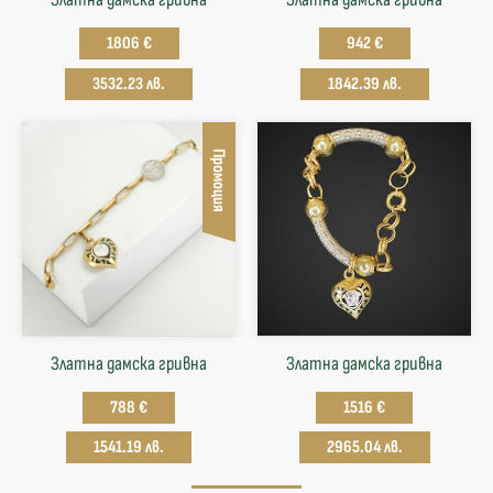
1806 €
942 €
3532.23 лв.
1842.39 лв.
Промоция
Златна дамска гривна
Златна дамска гривна
788 €
1516 €
1541.19 лв.
2965.04 лв.