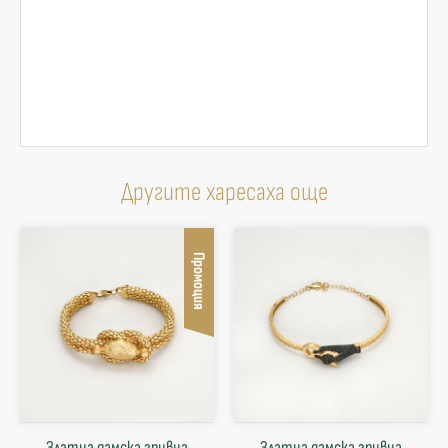
Другите харесаха още
Промоция
Златна дамска гривна
Златна дамска гривна