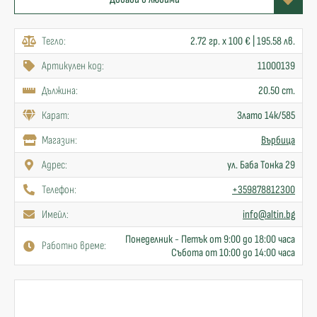
Тегло:
2.72 гр. x 100 € | 195.58 лв.
Артикулен код:
11000139
Дължина:
20.50 cm.
Карат:
Злато 14к/585
Mагазин:
Върбица
Адрес:
ул. Баба Тонка 29
Телефон:
+359878812300
Имейл:
info@altin.bg
Понеделник - Петък от 9:00 до 18:00 часа
Работно време:
Събота от 10:00 до 14:00 часа