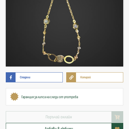
Сподели
Копирай
Гаранция за липса на следи от употреба
Поръчай онлайн
Добави в любими