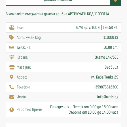
В комплект със златна дамска гривна АРТИКУЛЕН КОД 11000114
Тегло:
6.78 гр. x 100 € | 195.58 лв.
Артикулен код:
11000113
Дължина:
50.00 cm.
Карат:
Злато 14к/585
Mагазин:
Върбица
Адрес:
ул. Баба Тонка 29
Телефон:
+359878812300
Имейл:
info@altin.bg
Понеделник - Петък от 9:00 до 18:00 часа
Работно време:
Събота от 10:00 до 14:00 часа