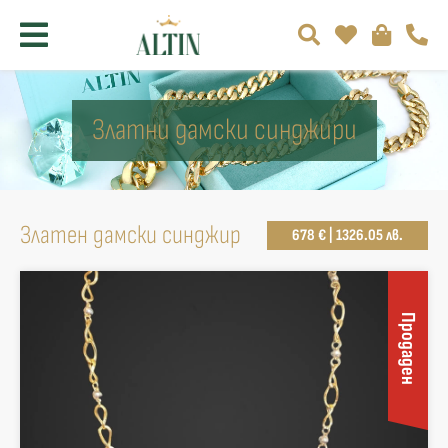
Златни дамски синджири
Златен дамски синджир
678 € | 1326.05 лв.
Продаден