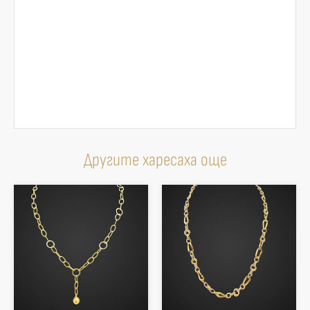
Другите харесаха още