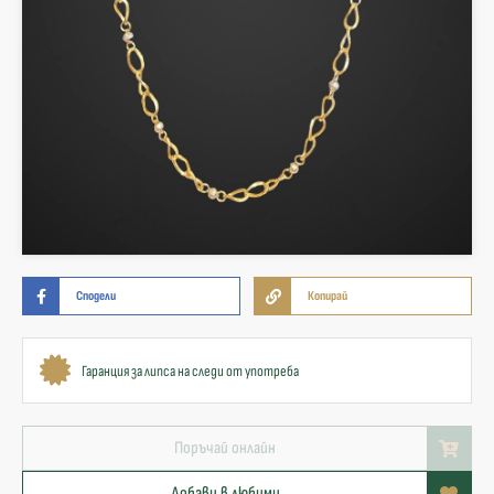
Сподели
Копирай
Гаранция за липса на следи от употреба
Поръчай онлайн
Добави в любими