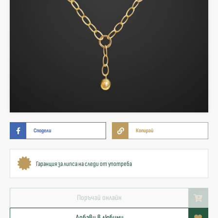
Сподели
Копирай
Гаранция за липса на следи от употреба
Поръчай онлайн
Добави в любими