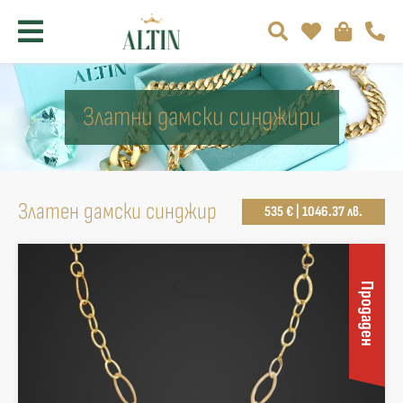
Златни дамски синджири
Златен дамски синджир
535 € | 1046.37 лв.
Продаден