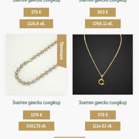
575 €
903 €
1124.6 лв.
1766.11 лв.
Промоция
Златен дамски синджир
Златен дамски синджир
1274 €
570 €
2491.73 лв.
1114.82 лв.