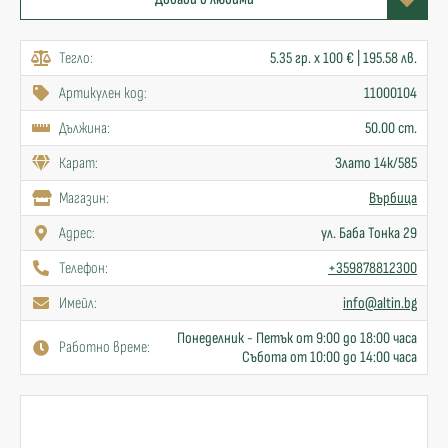
Тегло:
5.35 гр. x 100 € | 195.58 лв.
Артикулен код:
11000104
Дължина:
50.00 cm.
Карат:
Злато 14к/585
Mагазин:
Върбица
Адрес:
ул. Баба Тонка 29
Телефон:
+359878812300
Имейл:
info@altin.bg
Понеделник - Петък от 9:00 до 18:00 часа
Работно време:
Събота от 10:00 до 14:00 часа