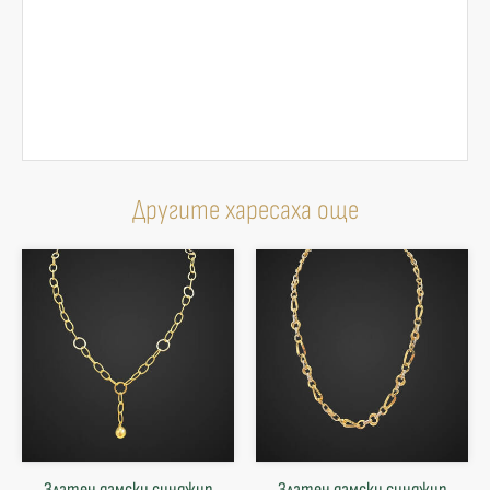
Другите харесаха още
Златен дамски синджир
Златен дамски синджир