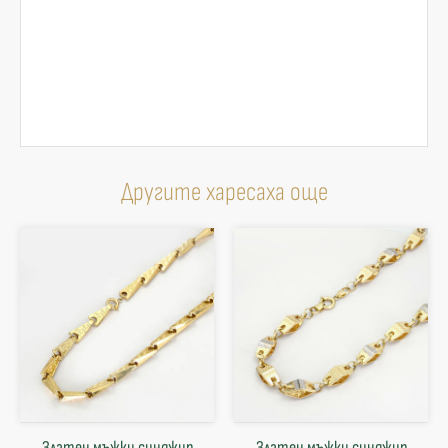
Другите харесаха още
Златен мъжки синджир
Златен мъжки синджир