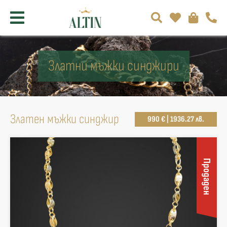
Златни мъжки синджири
Златен мъжки синджир
990 € | 1936.27 лв.
Продаден