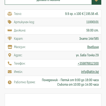
Тегло:
9.9 гр. x 100 € | 195.58 лв.
Артикулен код:
11000101
Дължина:
59.00 cm.
Карат:
Злато 14к/585
Mагазин:
Върбица
Адрес:
ул. Баба Тонка 29
Телефон:
+359878812300
Имейл:
info@altin.bg
Понеделник - Петък от 9:00 до 18:00 часа
Работно време:
Събота от 10:00 до 14:00 часа