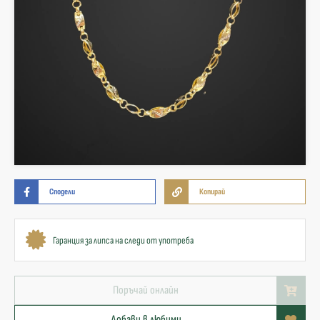
Сподели
Копирай
Гаранция за липса на следи от употреба
Поръчай онлайн
Добави в любими