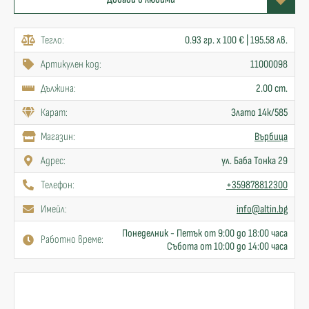
Тегло:
0.93 гр. x 100 € | 195.58 лв.
Артикулен код:
11000098
Дължина:
2.00 cm.
Карат:
Злато 14к/585
Mагазин:
Върбица
Адрес:
ул. Баба Тонка 29
Телефон:
+359878812300
Имейл:
info@altin.bg
Понеделник - Петък от 9:00 до 18:00 часа
Работно време:
Събота от 10:00 до 14:00 часа