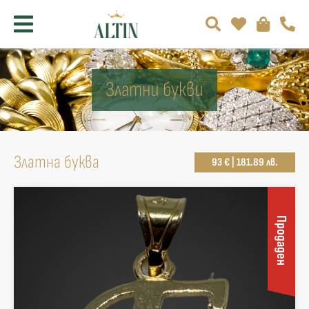
Златни букви
Златна буква
93 € | 181.89 лв.
Продаден