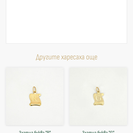
Другите харесаха още
Златна буква "R"
Златна буква "G"