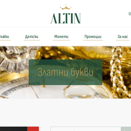
0
ъжки
Детски
Монети
Промоции
За нас
Златни букви