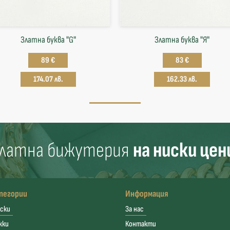
Златна буква "G"
Златна буква "Я"
89 €
83 €
174.07 лв.
162.33 лв.
латна бижутерия
на ниски цен
тегории
Информация
ски
За нас
жки
Контакти