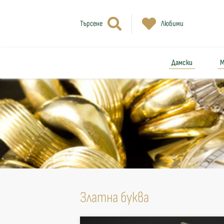
Търсене
Любими
Дамски
М
Златна буква