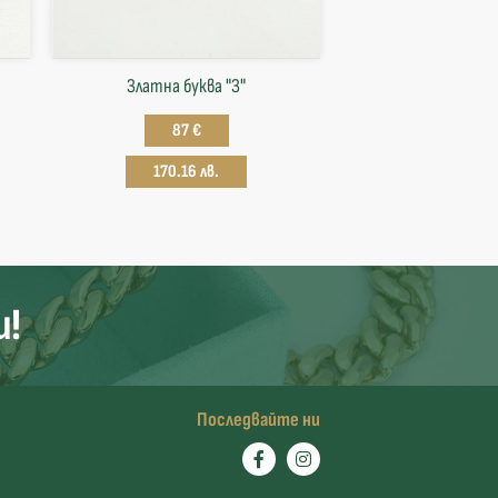
Златна буква "З"
87 €
170.16 лв.
и!
Последвайте ни