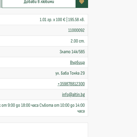
Добави в любими
1.01 гр. x 100 € | 195.58 лв.
11000092
2.00 cm.
Злато 14к/585
Върбица
ул. Баба Тонка 29
+359878812300
info@altin.bg
 от 9:00 до 18:00 часа Събота от 10:00 до 14:00
часа