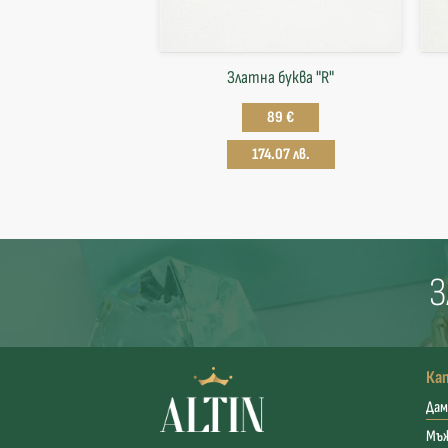
Златна буква "R"
89 €
174.07 лв.
З
Ка
Дам
Мъ