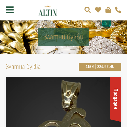
Златни букви
Златна буква
115 € | 224.92 лв.
Продаден