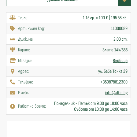
Тегло:
1.15 гр. x 100 € | 195.58 лв.
Артикулен код:
11000089
Дължина:
2.00 cm.
Карат:
Злато 14к/585
Mагазин:
Върбица
Адрес:
ул. Баба Тонка 29
Телефон:
+359878812300
Имейл:
info@altin.bg
Понеделник - Петък от 9:00 до 18:00 часа
Работно време:
Събота от 10:00 до 14:00 часа