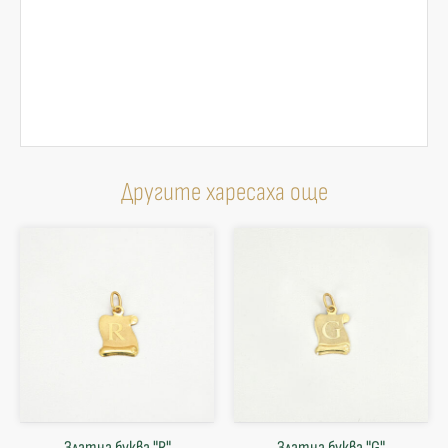
Другите харесаха още
Златна буква "R"
Златна буква "G"