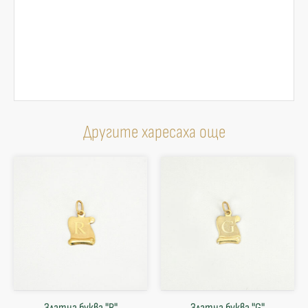
Другите харесаха още
Златна буква "R"
Златна буква "G"