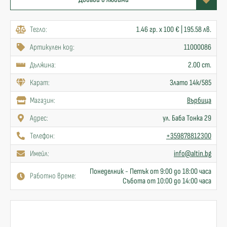
Тегло:
1.46 гр. x 100 € | 195.58 лв.
Артикулен код:
11000086
Дължина:
2.00 cm.
Карат:
Злато 14к/585
Mагазин:
Върбица
Адрес:
ул. Баба Тонка 29
Телефон:
+359878812300
Имейл:
info@altin.bg
Понеделник - Петък от 9:00 до 18:00 часа
Работно време:
Събота от 10:00 до 14:00 часа