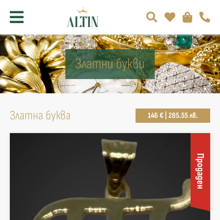
Златни букви
Златна буква
146 € | 285.55 лв.
Продаден