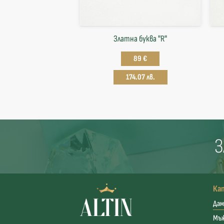
Златна буква "R"
89 €
174.07 лв.
З
Ка
Дам
Мъ