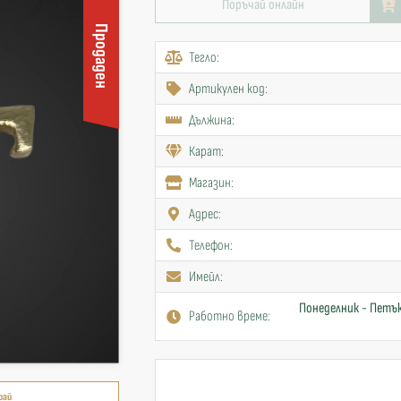
Поръчай онлайн
Продаден
Тегло:
Артикулен код:
Дължина:
Карат:
Mагазин:
Адрес:
Телефон:
Имейл:
Понеделник - Петък
Работно време:
рай