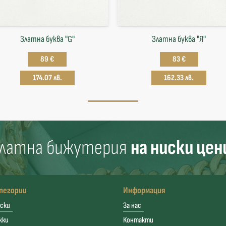
Златна буква "G"
Златна буква "Я"
89 €
83 €
174.07 лв.
162.33 лв.
латна бижутерия
на ниски цен
тегории
Информация
ски
За нас
жки
Контакти