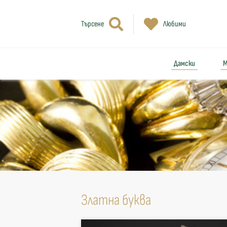
Търсене
Любими
Дамски
М
Златна буква