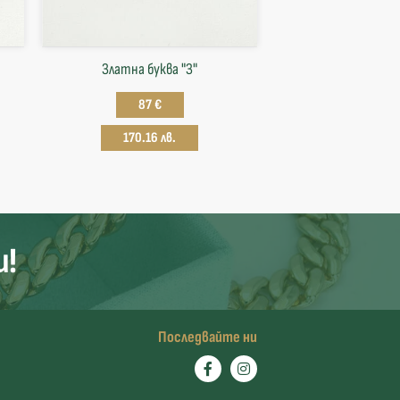
Златна буква "З"
87 €
170.16 лв.
и!
Последвайте ни