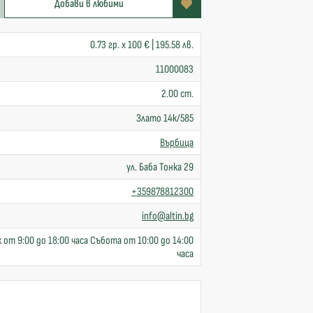
Добави в любими
0.73 гр. x 100 € | 195.58 лв.
11000083
2.00 cm.
Злато 14к/585
Върбица
ул. Баба Тонка 29
+359878812300
info@altin.bg
 от 9:00 до 18:00 часа Събота от 10:00 до 14:00
часа