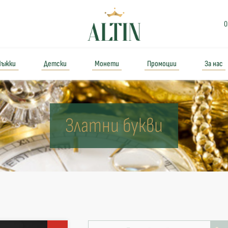
0
ъжки
Детски
Монети
Промоции
За нас
Златни букви