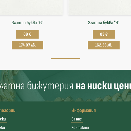
Златна буква "G"
Златна буква "Я"
89 €
83 €
174.07 лв.
162.33 лв.
латна бижутерия
на ниски цен
тегории
Информация
ски
За нас
жки
Контакти