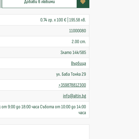
Добави в любими
0.74 гр. x 100 € | 195.58 лв.
11000080
2.00 cm.
Злато 14к/585
Върбица
ул. Баба Тонка 29
+359878812300
info@altin.bg
 от 9:00 до 18:00 часа Събота от 10:00 до 14:00
часа