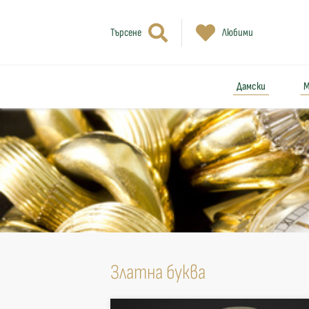
Търсене
Любими
Дамски
М
Златна буква