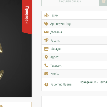
Поръчай онлайн
Продаден
Тегло:
Артикулен код:
Дължина:
Карат:
Mагазин:
Адрес:
Телефон:
Имейл:
Понеделник - Петък
Работно време:
рай