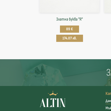
Златна буква "R"
89 €
174.07 лв.
З
Ка
Дам
Мъ