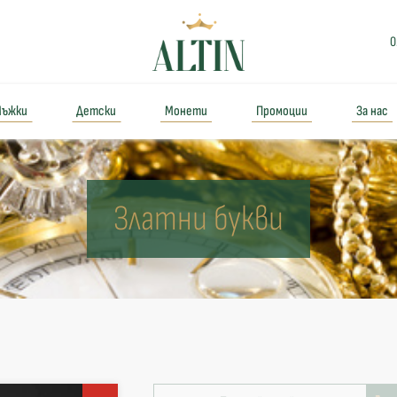
0
ъжки
Детски
Монети
Промоции
За нас
Златни букви