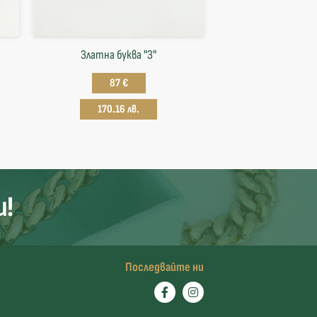
Златна буква "З"
87 €
170.16 лв.
и!
Последвайте ни