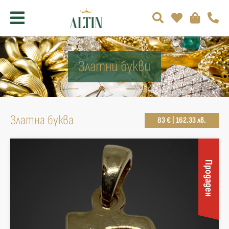
Златни букви
Златна буква
83 € | 162.33 лв.
Продаден