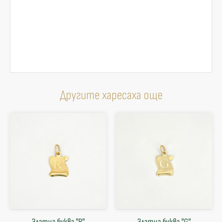
Другите харесаха още
Златна буква "R"
Златна буква "G"