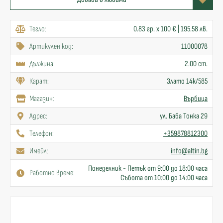
Тегло:
0.83 гр. x 100 € | 195.58 лв.
Артикулен код:
11000078
Дължина:
2.00 cm.
Карат:
Злато 14к/585
Mагазин:
Върбица
Адрес:
ул. Баба Тонка 29
Телефон:
+359878812300
Имейл:
info@altin.bg
Понеделник - Петък от 9:00 до 18:00 часа
Работно време:
Събота от 10:00 до 14:00 часа