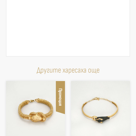
Другите харесаха още
Промоция