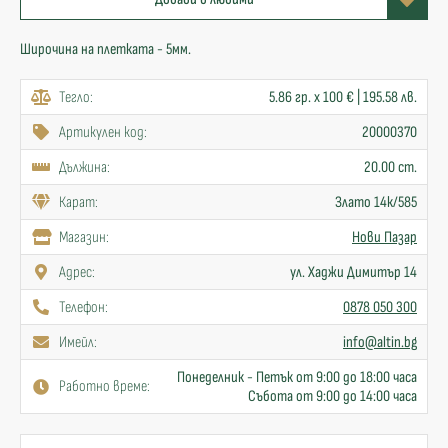
Широчина на плетката - 5мм.
Тегло:
5.86 гр. x 100 € | 195.58 лв.
Артикулен код:
20000370
Дължина:
20.00 cm.
Карат:
Злато 14к/585
Mагазин:
Нови Пазар
Адрес:
ул. Хаджи Димитър 14
Телефон:
0878 050 300
Имейл:
info@altin.bg
Понеделник - Петък от 9:00 до 18:00 часа
Работно време:
Събота от 9:00 до 14:00 часа