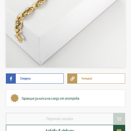
Сподели
Копирай
Гаранция за липса на следи от употреба
Поръчай онлайн
Добави в любими