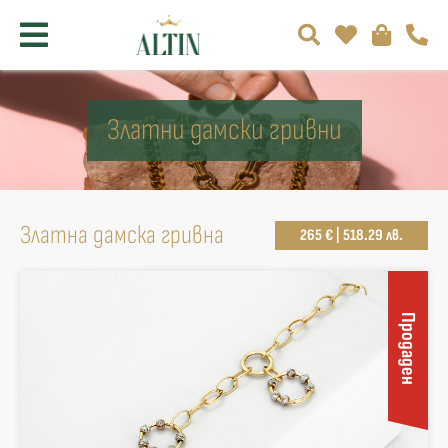
Златни дамски гривни
Златна дамска гривна
265 € | 518.29 лв.
Продаден