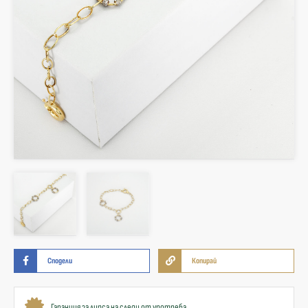
Сподели
Копирай
Гаранция за липса на следи от употреба