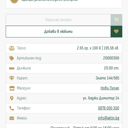
Поръчай онлайн
Добави в любими
Тегло:
2.65 гр. x 100 € | 195.58 лв.
Артикулен код:
20000368
Дължина:
20.00 cm.
Карат:
Злато 14к/585
Mагазин:
Нови Пазар
Адрес:
ул. Хаджи Димитър 14
Телефон:
0878 050 300
Имейл:
info@altin.bg