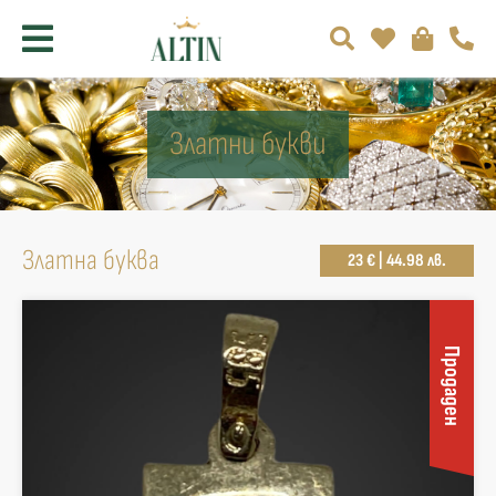
Златни букви
Златна буква
23 € | 44.98 лв.
Продаден