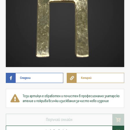
Сподели
Копирай
Този артикул е обработен и почистен в професионално златарско
ателие и покрива всички изисквания за чисто ново изделие
Поръчай онлайн