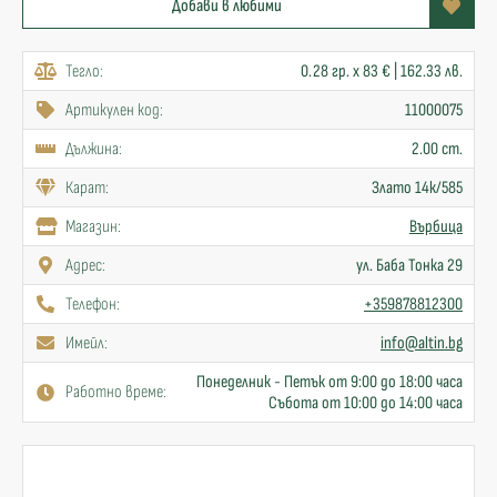
Добави в любими
Тегло:
0.28 гр. x 83 € | 162.33 лв.
Артикулен код:
11000075
Дължина:
2.00 cm.
Карат:
Злато 14к/585
Mагазин:
Върбица
Адрес:
ул. Баба Тонка 29
Телефон:
+359878812300
Имейл:
info@altin.bg
Понеделник - Петък от 9:00 до 18:00 часа
Работно време:
Събота от 10:00 до 14:00 часа