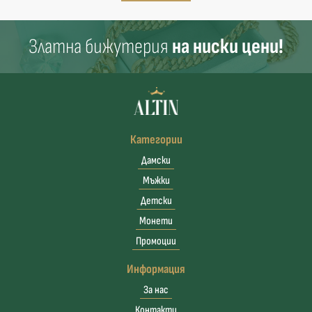
Златна бижутерия
на ниски цени!
Категории
Дамски
Мъжки
Детски
Монети
Промоции
Информация
За нас
Контакти