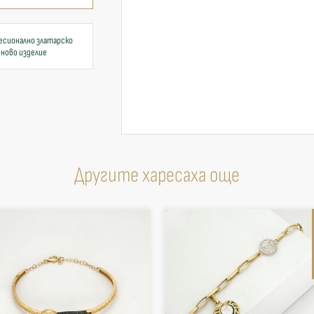
есионално златарско
 ново изделие
Другите харесаха още