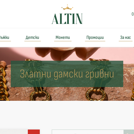
0
ъжки
Детски
Монети
Промоции
За нас
Златни дамски гривни