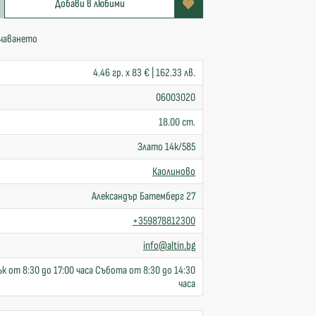
Добави в любими
пчаването
4.46 гр. x 83 € | 162.33 лв.
06003020
18.00 cm.
Злато 14к/585
Каолиново
Александър Батемберг 27
+359878812300
info@altin.bg
к от 8:30 до 17:00 часа Събота от 8:30 до 14:30
часа