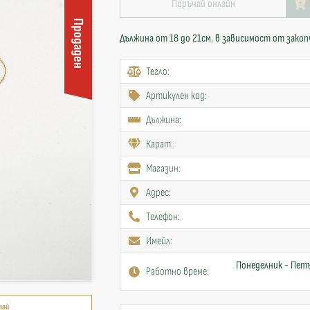
Поръчай онлайн
Продаден
Дължина от 18 до 21см. в зависимост от зако
Тегло:
Артикулен код:
Дължина:
Карат:
Mагазин:
Адрес:
Телефон:
Имейл:
Понеделник - Петъ
Работно време:
рай