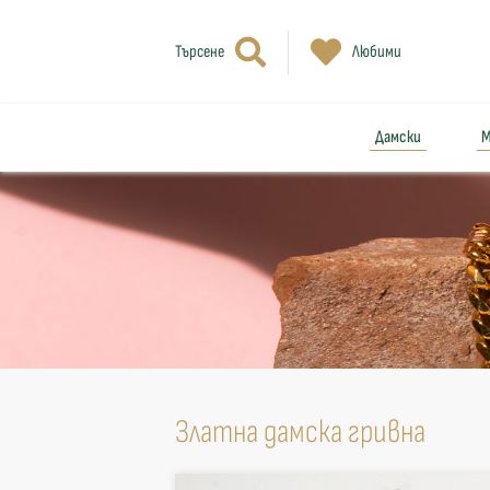
Търсене
Любими
Дамски
М
Златна дамска гривна