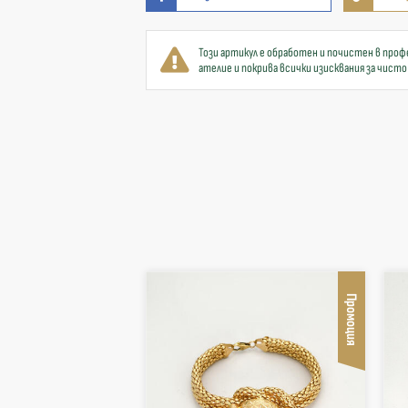
Този артикул е обработен и почистен в проф
ателие и покрива всички изисквания за чисто
Промоция