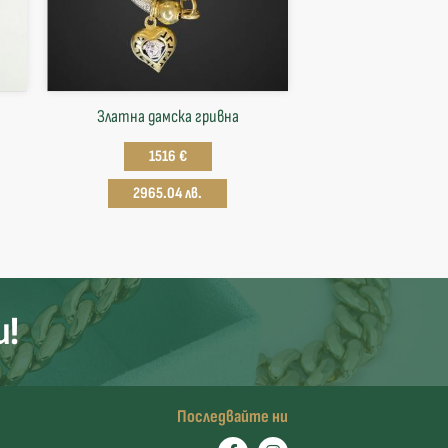
Златна дамска гривна
1516 €
2965.04 лв.
и!
Последвайте ни