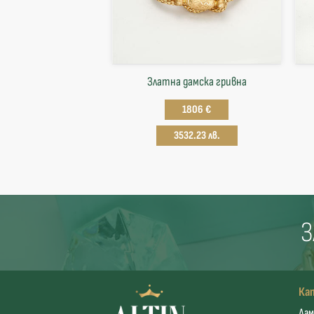
Златна дамска гривна
1806 €
3532.23 лв.
З
Ка
Дам