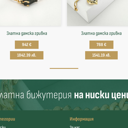
Златна дамска гривна
Златна дамска гривна
942 €
788 €
1842.39 лв.
1541.19 лв.
латна бижутерия
на ниски цен
тегории
Информация
ски
За нас