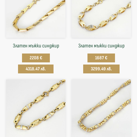
Златен мъжки синджир
Златен мъжки синджир
2208 €
1687 €
4318.47 лв.
3299.49 лв.