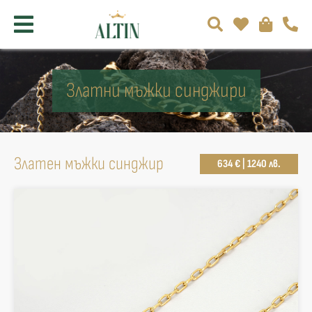
Златни мъжки синджири
Златен мъжки синджир
634 € | 1240 лв.