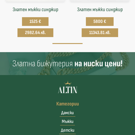
Златен мъжки синджир
Златен мъжки синджир
1525 €
5800 €
2982.64 лв.
11343.81 лв.
Златна бижутерия
на ниски цени!
Категории
Дамски
Мъжки
Детски