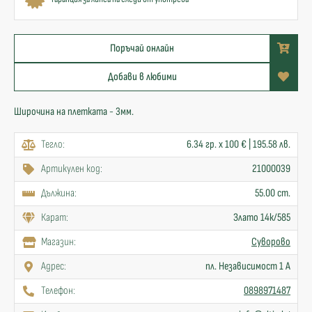
Поръчай онлайн
Добави в любими
Широчина на плетката - 3мм.
Тегло:
6.34 гр. x 100 € | 195.58 лв.
Артикулен код:
21000039
Дължина:
55.00 cm.
Карат:
Злато 14к/585
Mагазин:
Суворово
Адрес:
пл. Независимост 1 А
Телефон:
0898971487