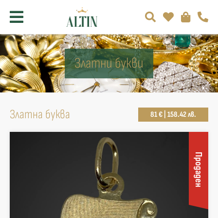
Златни букви
Златна буква
81 € | 158.42 лв.
Продаден