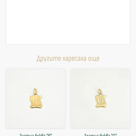
Другите харесаха още
Златна буква "R"
Златна буква "G"