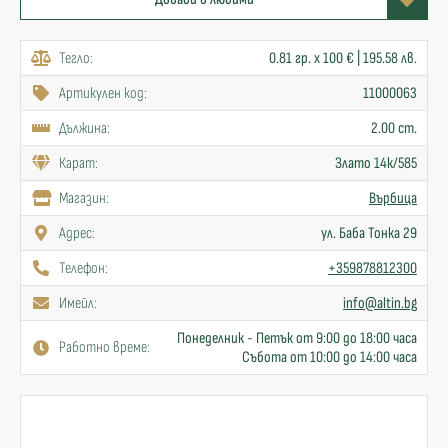
Тегло:
0.81 гр. x 100 € | 195.58 лв.
Артикулен код:
11000063
Дължина:
2.00 cm.
Карат:
Злато 14к/585
Mагазин:
Върбица
Адрес:
ул. Баба Тонка 29
Телефон:
+359878812300
Имейл:
info@altin.bg
Понеделник - Петък от 9:00 до 18:00 часа
Работно време:
Събота от 10:00 до 14:00 часа