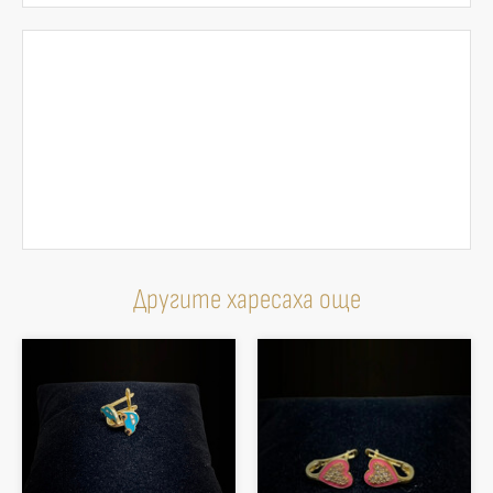
Другите харесаха още