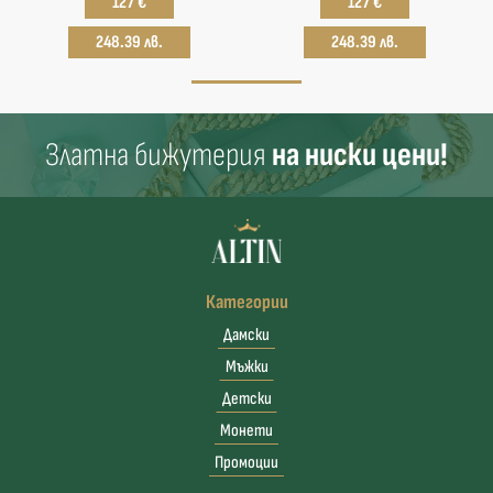
127 €
127 €
248.39 лв.
248.39 лв.
Златна бижутерия
на ниски цени!
Категории
Дамски
Мъжки
Детски
Монети
Промоции