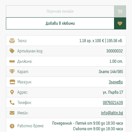
Поръчай онлайн
Добави в любими
Тегло:
1.18 гр. x 100 € | 195.58 лв.
Артикулен код:
30000032
Дължина:
1.00 cm.
Карат:
Злато 14к/585
Mагазин:
Зърнево
Адрес:
ул. Първа 17
Телефон:
0876021439
Имейл:
info@altin.bg
Понеделник - Петък от 9:00 до 18:30 часа
Работно време:
Събота от 9:00 до 18:30 часа