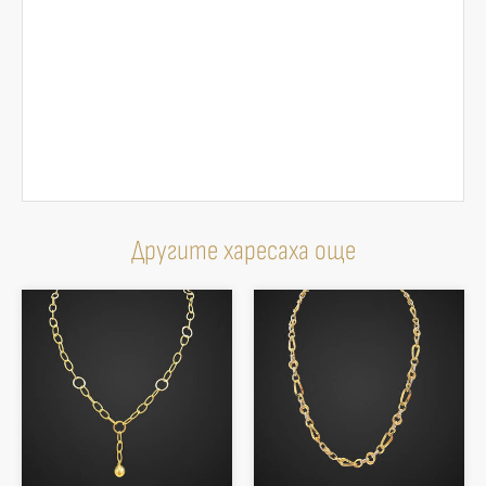
Другите харесаха още