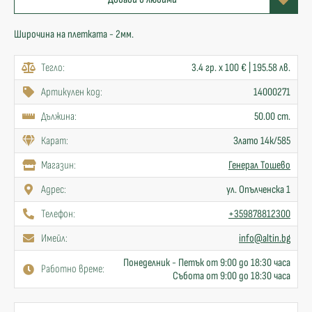
Широчина на плетката - 2мм.
Тегло:
3.4 гр. x 100 € | 195.58 лв.
Артикулен код:
14000271
Дължина:
50.00 cm.
Карат:
Злато 14к/585
Mагазин:
Генерал Тошево
Адрес:
ул. Опълченска 1
Телефон:
+359878812300
Имейл:
info@altin.bg
Понеделник - Петък от 9:00 до 18:30 часа
Работно време:
Събота от 9:00 до 18:30 часа