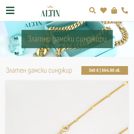
Златни дамски синджири
Златен дамски синджир
340 € | 664.98 лв.