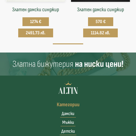
Златен дамски синджир
Златен дамски синджир
1274 €
570 €
2491.73 лв.
1114.82 лв.
Златна бижутерия
на ниски цени!
Категории
Дамски
Мъжки
Детски