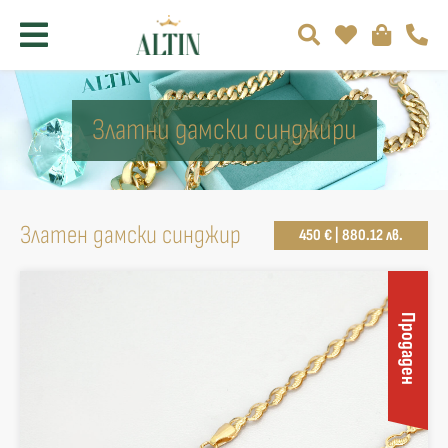
Златни дамски синджири
Златен дамски синджир
450 € | 880.12 лв.
Продаден