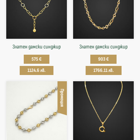
Златен дамски синджир
Златен дамски синджир
575 €
903 €
1124.6 лв.
1766.11 лв.
Промоция