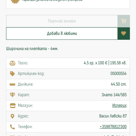
Поръчай онлайн
Добави в любими
Широчина на плетката - 4мм.
Тегло:
4.5 гр. x 100 € | 195.58 лв.
Артикулен код:
05000554
Дължина:
44.50 cm.
Карат:
Злато 14к/585
Mагазин:
Исперих
Адрес:
Васил Левски 87
Телефон:
+359878812300