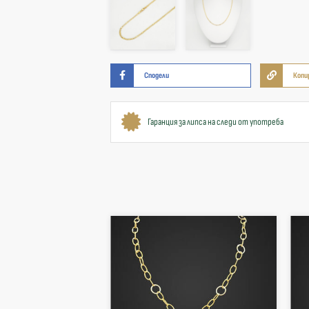
Сподели
Копи
Гаранция за липса на следи от употреба