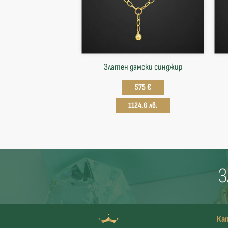
Златен дамски синджир
575 €
1124.6 лв.
З
Ка