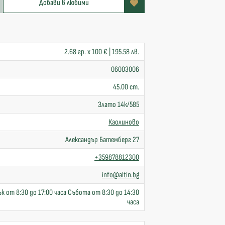
Добави в любими
2.68 гр. x 100 € | 195.58 лв.
06003006
45.00 cm.
Злато 14к/585
Каолиново
Александър Батемберг 27
+359878812300
info@altin.bg
к от 8:30 до 17:00 часа Събота от 8:30 до 14:30
часа