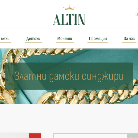
0
ъжки
Детски
Монети
Промоции
За нас
Златни дамски синджири