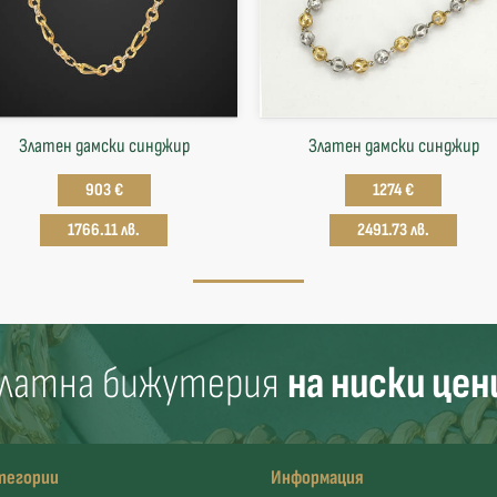
Златен дамски синджир
Златен дамски синджир
903 €
1274 €
1766.11 лв.
2491.73 лв.
латна бижутерия
на ниски цен
тегории
Информация