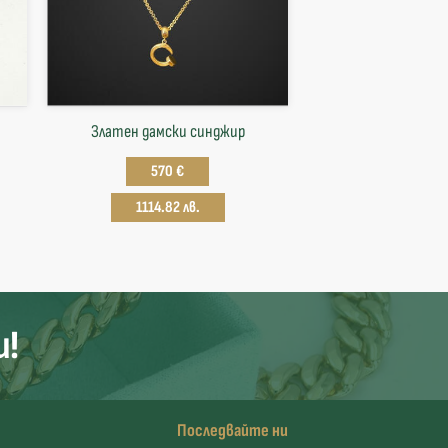
Златен дамски синджир
570 €
1114.82 лв.
и!
Последвайте ни