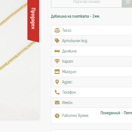
Поръчай онлайн
Продаден
Дебелина на плетката - 2мм.
Тегло:
Артикулен код:
Дължина:
Карат:
Mагазин:
Адрес:
Телефон:
Имейл:
Понеделник - Петъ
Работно време: