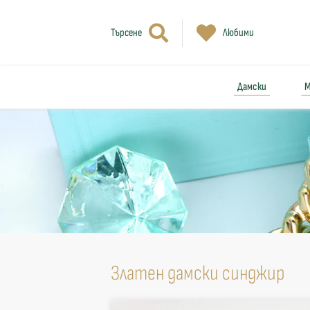
Търсене
Любими
Дамски
М
Златен дамски синджир