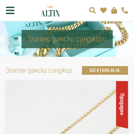
Златни дамски синджири
Златен дамски синджир
352 € | 688.45 лв.
Продаден