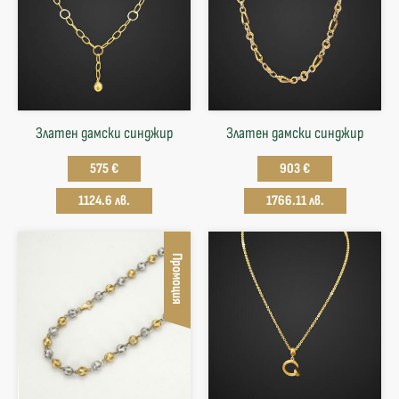
Златен дамски синджир
Златен дамски синджир
575 €
903 €
1124.6 лв.
1766.11 лв.
Промоция