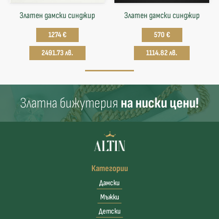
Златен дамски синджир
Златен дамски синджир
1274 €
570 €
2491.73 лв.
1114.82 лв.
Златна бижутерия
на ниски цени!
Категории
Дамски
Мъжки
Детски