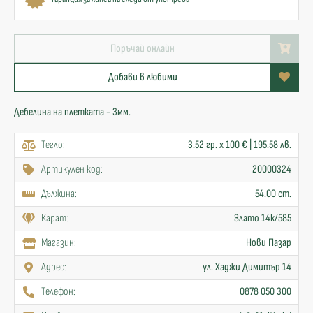
Поръчай онлайн
Добави в любими
Дебелина на плетката - 3мм.
Тегло:
3.52 гр. x 100 € | 195.58 лв.
Артикулен код:
20000324
Дължина:
54.00 cm.
Карат:
Злато 14к/585
Mагазин:
Нови Пазар
Адрес:
ул. Хаджи Димитър 14
Телефон:
0878 050 300