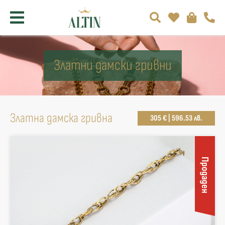
Златни дамски гривни
Златна дамска гривна
305 € | 596.53 лв.
Продаден