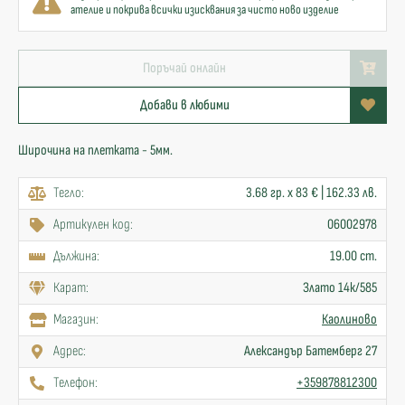
ателие и покрива всички изисквания за чисто ново изделие
Поръчай онлайн
Добави в любими
Широчина на плетката - 5мм.
Тегло:
3.68 гр. x 83 € | 162.33 лв.
Артикулен код:
06002978
Дължина:
19.00 cm.
Карат:
Злато 14к/585
Mагазин:
Каолиново
Адрес:
Александър Батемберг 27
Телефон:
+359878812300