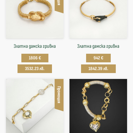
Златна дамска гривна
Златна дамска гривна
1806 €
942 €
3532.23 лв.
1842.39 лв.
Промоция