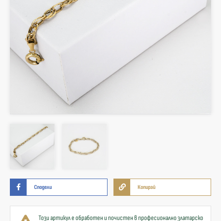
Сподели
Копирай
Този артикул е обработен и почистен в професионално златарско