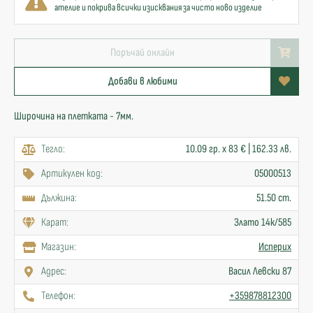
ателие и покрива всички изисквания за чисто ново изделие
Поръчай онлайн
Добави в любими
Широчина на плетката - 7мм.
Тегло:
10.09 гр. x 83 € | 162.33 лв.
Артикулен код:
05000513
Дължина:
51.50 cm.
Карат:
Злато 14к/585
Mагазин:
Исперих
Адрес:
Васил Левски 87
Телефон:
+359878812300