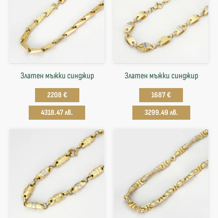
Златен мъжки синджир
Златен мъжки синджир
2208 €
1687 €
4318.47 лв.
3299.49 лв.