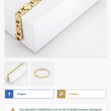
Сподели
Копирай
Този артикул е обработен и почистен в професионално златарско