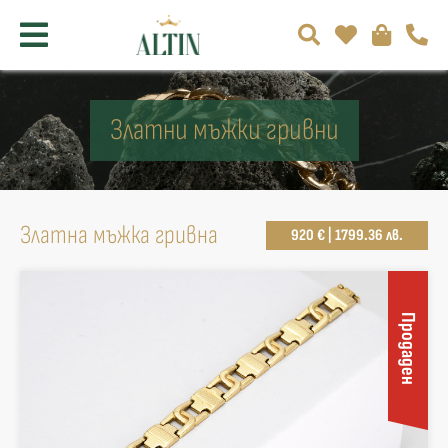
Златни мъжки гривни
Златна мъжка гривна
920 € | 1799.36 лв.
Продаден