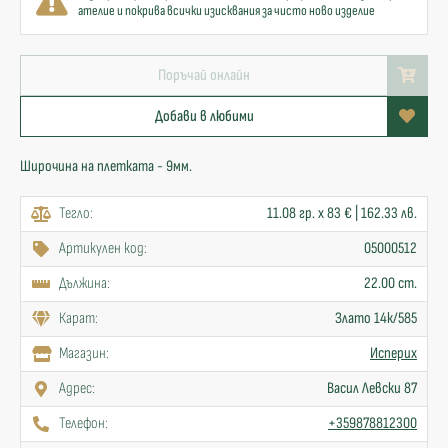
ателие и покрива всички изисквания за чисто ново изделие
Поръчай онлайн
Добави в любими
Широчина на плетката - 9мм.
Тегло:
11.08 гр. x 83 € | 162.33 лв.
Артикулен код:
05000512
Дължина:
22.00 cm.
Карат:
Злато 14к/585
Mагазин:
Исперих
Адрес:
Васил Левски 87
Телефон:
+359878812300